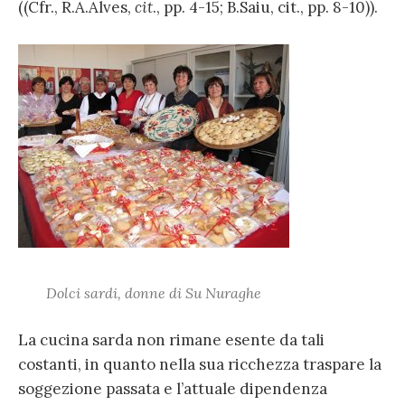
((Cfr., R.A.Alves,
cit
., pp. 4-15; B.Saiu, cit., pp. 8-10)).
Dolci sardi, donne di Su Nuraghe
La cucina sarda non rimane esente da tali
costanti, in quanto nella sua ricchezza traspare la
soggezione passata e l’attuale dipendenza