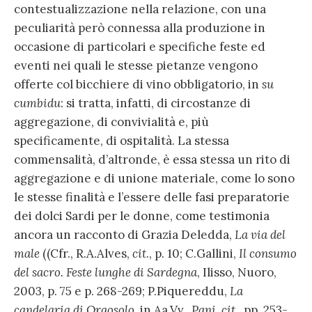
contestualizzazione nella relazione, con una
peculiarità però connessa alla produzione in
occasione di particolari e specifiche feste ed
eventi nei quali le stesse pietanze vengono
offerte col bicchiere di vino obbligatorio, in
su
cumbidu
: si tratta, infatti, di circostanze di
aggregazione, di convivialità e, più
specificamente, di ospitalità. La stessa
commensalità, d’altronde, è essa stessa un rito di
aggregazione e di unione materiale, come lo sono
le stesse finalità e l’essere delle fasi preparatorie
dei dolci Sardi per le donne, come testimonia
ancora un racconto di Grazia Deledda,
La via del
male
((Cfr., R.A.Alves,
cit
., p. 10; C.Gallini,
Il consumo
del sacro. Feste lunghe di Sardegna
, Ilisso, Nuoro,
2003, p. 75 e p. 268-269; P.Piquereddu,
La
candelaria di Orgosolo
, in Aa.Vv.,
Pani, cit
., pp. 253-