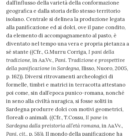
dall’influsso della varietà della conformazione
geografica e dalla storia dello stesso territorio
isolano. Centrale si delinea la produzione legata
alla panificazione ed ai dolci, ove il pane condito,
da elemento di accompagnamento al pasto, è
diventato nel tempo una vera e propria pietanza a
sé stante ((Cfr., G.Murru Corriga,
I pani della
tradizione
, in Aa.Vv.,
Pani. Tradizione e prospettive
della panificazione in Sardegna
, Ilisso, Nuoro, 2005,
p. 162)). Diversi ritrovamenti archeologici di
formelle, timbri e matrici in terracotta attestano
poi come, sin dall’epoca punico-romana, nonché
in seno alla civiltà nuragica, si fosse soliti in
Sardegna produrre dolci con motivi geometrici,
floreali o animali. ((Cfr., T.Cossu,
Il pane in
Sardegna dalla preistoria all’età romana
, in Aa.Vv.,
Pani
,
cit
., p. 58)). Il mondo della panificazione ha