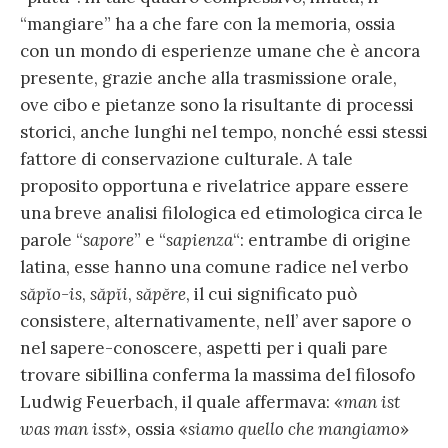
“mangiare” ha a che fare con la memoria, ossia
con un mondo di esperienze umane che è ancora
presente, grazie anche alla trasmissione orale,
ove cibo e pietanze sono la risultante di processi
storici, anche lunghi nel tempo, nonché essi stessi
fattore di conservazione culturale. A tale
proposito opportuna e rivelatrice appare essere
una breve analisi filologica ed etimologica circa le
parole “
sapore
” e “
sapienza
“: entrambe di origine
latina, esse hanno una comune radice nel verbo
săpĭo-is
,
săpĭi
,
săpĕre
, il cui significato può
consistere, alternativamente, nell’ aver sapore o
nel sapere-conoscere, aspetti per i quali pare
trovare sibillina conferma la massima del filosofo
Ludwig Feuerbach, il quale affermava: «
man ist
was man isst
», ossia «
siamo quello che mangiamo
»