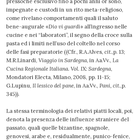
pressoché esclusivo fino a pochi anni or sono,
impegnate e custodi in un rito meta-religioso,
come rivelano comportamenti quali il saluto
bene-augurale «
Dio vi guardi
» all’ingresso nelle
cucine e nei “laboratori”, il segno della croce sulla
pasta ed i limiti nell’uso del coltello nel corso
delle fasi preparatorie ((Cfr., R.A.Alves,
cit
.,p. 13;
M.R.Linardi,
Viaggio in Sardegna
, in Aa.Vv.,
La
Cucina Regionale Italiana. Vol. IX: Sardegna
,
Mondatori Electa, Milano, 2008, pp. 11-15;
G.Lupinu,
Il lessico del pane
, in Aa.Vv.,
Pani, cit.
,p.
345)).
La stessa terminologia dei relativi piatti locali, poi,
denota la presenza delle influenze straniere del
passato, quali quelle bizantine, spagnole,
genovesi, arabe e, residualmente, punico-fenice,