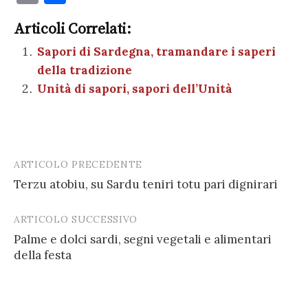
c
it
er
at
se
e
k
c
m
o
e
te
es
s
n
gr
e
k
Articoli Correlati:
ai
n
b
r
t
A
g
a
dI
et
Sapori di Sardegna, tramandare i saperi
l
di
della tradizione
o
p
er
m
n
vi
Unità di sapori, sapori dell’Unità
o
p
di
k
ARTICOLO PRECEDENTE
Post
Terzu atobiu, su Sardu teniri totu pari dignirari
navigation
ARTICOLO SUCCESSIVO
Palme e dolci sardi, segni vegetali e alimentari
della festa