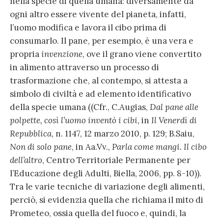
nella specie di quella umana: diversamente da
ogni altro essere vivente del pianeta, infatti,
l’uomo modifica e lavora il cibo prima di
consumarlo. Il pane, per esempio, è una vera e
propria
invenzione
, ove il grano viene convertito
in alimento attraverso un processo di
trasformazione che, al contempo, si attesta a
simbolo di civiltà e ad elemento identificativo
della specie umana ((Cfr., C.Augias,
Dal pane alle
polpette, così l’uomo inventò i cibi
, in
Il Venerdì di
Repubblica
, n. 1147, 12 marzo 2010, p. 129; B.Saiu,
Non di solo pane
, in Aa.Vv.,
Parla come mangi. Il cibo
dell’altro
, Centro Territoriale Permanente per
l’Educazione degli Adulti, Biella, 2006, pp. 8-10)).
Tra le varie tecniche di variazione degli alimenti,
perciò, si evidenzia quella che richiama il mito di
Prometeo, ossia quella del fuoco e, quindi, la