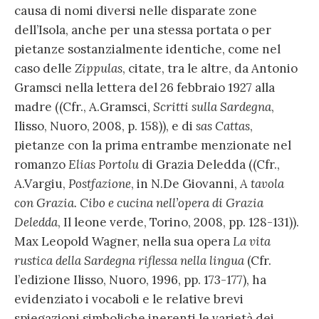
causa di nomi diversi nelle disparate zone
dell’Isola, anche per una stessa portata o per
pietanze sostanzialmente identiche, come nel
caso delle
Zippulas
, citate, tra le altre, da Antonio
Gramsci nella lettera del 26 febbraio 1927 alla
madre ((Cfr., A.Gramsci,
Scritti sulla Sardegna
,
Ilisso, Nuoro, 2008, p. 158)), e di
sas Cattas
,
pietanze con la prima entrambe menzionate nel
romanzo
Elias Portolu
di Grazia Deledda ((Cfr.,
A.Vargiu,
Postfazione
, in N.De Giovanni,
A tavola
con Grazia. Cibo e cucina nell’opera di Grazia
Deledda
, Il leone verde, Torino, 2008, pp. 128-131)).
Max Leopold Wagner, nella sua opera
La vita
rustica della Sardegna riflessa nella lingua
(Cfr.
l’edizione Ilisso, Nuoro, 1996, pp. 173-177), ha
evidenziato i vocaboli e le relative brevi
spiegazioni simboliche inerenti le varietà dei