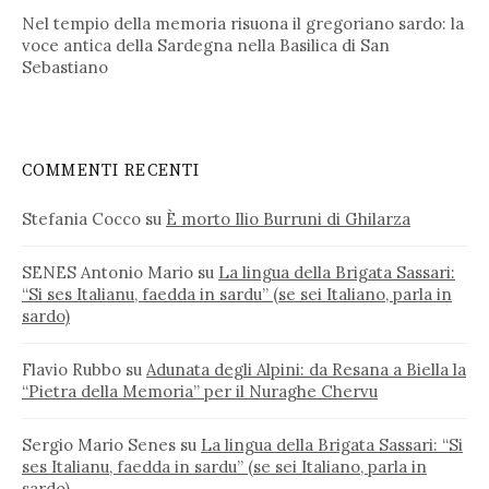
Nel tempio della memoria risuona il gregoriano sardo: la
voce antica della Sardegna nella Basilica di San
Sebastiano
COMMENTI RECENTI
Stefania Cocco
su
È morto Ilio Burruni di Ghilarza
SENES Antonio Mario
su
La lingua della Brigata Sassari:
“Si ses Italianu, faedda in sardu” (se sei Italiano, parla in
sardo)
Flavio Rubbo
su
Adunata degli Alpini: da Resana a Biella la
“Pietra della Memoria” per il Nuraghe Chervu
Sergio Mario Senes
su
La lingua della Brigata Sassari: “Si
ses Italianu, faedda in sardu” (se sei Italiano, parla in
sardo)