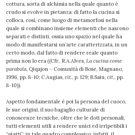
cottura, sorta di alchimia nella quale quanto è
crudo si evolve in pietanza: di fatto la cucina si
colloca, così, come luogo di metamorfosi nella
quale si combinano insieme elementi che nascono
separati e distinti, ossia uno spazio nel quale ha
modo di manifestarsi un’arte caratterizzata, in un
certo modo, dal fatto di rendere reale quanto
prima non lo era ((Cfr., R.A.Alves,
La cucina come
parabola
, Qiqajon – Comunità di Bose, Magnano,
1996, pp. 8-10; C.Augias,
cit
., p. 129; B.Saiu,
cit
., pp.
8-10)).
Aspetto fondamentale è poi la persona del cuoco,
le sue origini, il suo bagaglio culturale di
conoscenze tecniche, oltre che le doti personali,
tutti elementi utili a rendere unici ed irripetibili i
“piatti”: in tale quadro complessivo, infatti, il