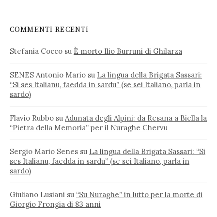
COMMENTI RECENTI
Stefania Cocco
su
È morto Ilio Burruni di Ghilarza
SENES Antonio Mario
su
La lingua della Brigata Sassari:
“Si ses Italianu, faedda in sardu” (se sei Italiano, parla in
sardo)
Flavio Rubbo
su
Adunata degli Alpini: da Resana a Biella la
“Pietra della Memoria” per il Nuraghe Chervu
Sergio Mario Senes
su
La lingua della Brigata Sassari: “Si
ses Italianu, faedda in sardu” (se sei Italiano, parla in
sardo)
Giuliano Lusiani
su
“Su Nuraghe” in lutto per la morte di
Giorgio Frongia di 83 anni