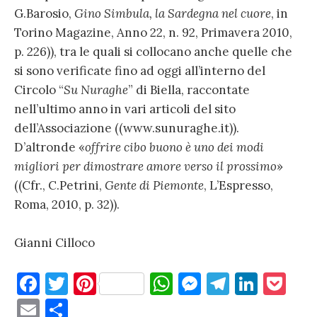
G.Barosio,
Gino Simbula, la Sardegna nel cuore
, in
Torino Magazine, Anno 22, n. 92, Primavera 2010,
p. 226)), tra le quali si collocano anche quelle che
si sono verificate fino ad oggi all’interno del
Circolo “
Su Nuraghe
” di Biella, raccontate
nell’ultimo anno in vari articoli del sito
dell’Associazione ((www.sunuraghe.it)).
D’altronde «
offrire cibo buono è uno dei modi
migliori per dimostrare amore verso il prossimo
»
((Cfr., C.Petrini,
Gente di Piemonte
, L’Espresso,
Roma, 2010, p. 32)).
Gianni Cilloco
F
T
Pi
W
M
T
Li
P
a
w
nt
h
es
el
n
o
E
C