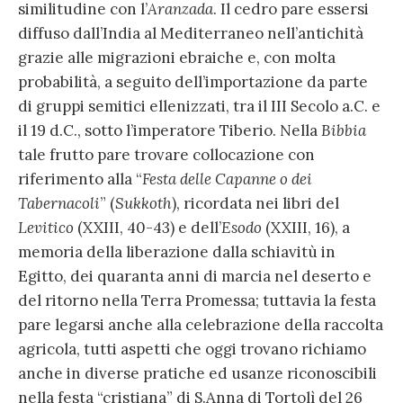
similitudine con l’
Aranzada
. Il cedro pare essersi
diffuso dall’India al Mediterraneo nell’antichità
grazie alle migrazioni ebraiche e, con molta
probabilità, a seguito dell’importazione da parte
di gruppi semitici ellenizzati, tra il III Secolo a.C. e
il 19 d.C., sotto l’imperatore Tiberio. Nella
Bibbia
tale frutto pare trovare collocazione con
riferimento alla “
Festa delle Capanne o dei
Tabernacoli
” (
Sukkoth
), ricordata nei libri del
Levitico
(XXIII, 40-43) e dell’
Esodo
(XXIII, 16), a
memoria della liberazione dalla schiavitù in
Egitto, dei quaranta anni di marcia nel deserto e
del ritorno nella Terra Promessa; tuttavia la festa
pare legarsi anche alla celebrazione della raccolta
agricola, tutti aspetti che oggi trovano richiamo
anche in diverse pratiche ed usanze riconoscibili
nella festa “cristiana” di S.Anna di Tortolì del 26