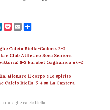
Li
P
E
C
n
o
m
o
k
c
ai
n
e
k
l
di
ghe Calcio Biella-Cadore: 2-2
la e Club Atlletico Boca Seniors
dI
et
vi
vittoria: 6-2 Eurobet Gaglianico e 6-2
n
di
a, allenare il corpo e lo spirito
he Calcio Biella, 5-4 su La Cantera
su nuraghe calcio biella