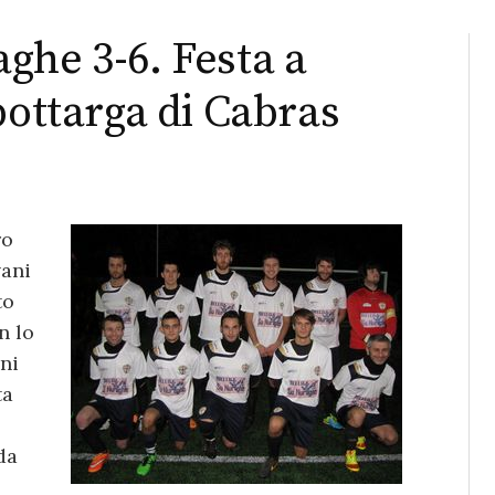
ghe 3-6. Festa a
bottarga di Cabras
ro
vani
to
n lo
ni
ta
da