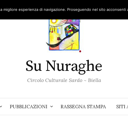
una migliore esperienza di navigazione. Proseguendo nel sito acconsenti al
Su Nuraghe
Circolo Culturale Sardo ~ Biella
PUBBLICAZIONI
RASSEGNA STAMPA
SITI