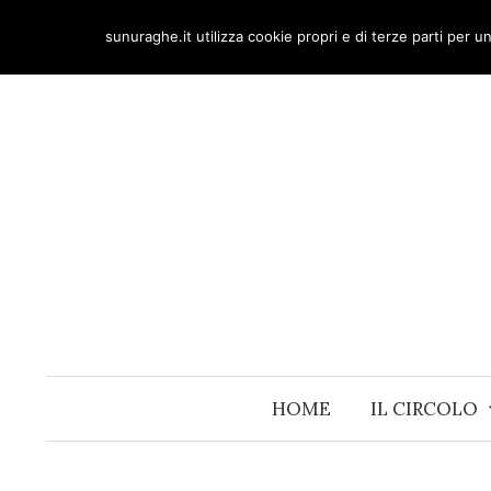
Skip
sunuraghe.it utilizza cookie propri e di terze parti per 
to
content
HOME
IL CIRCOLO