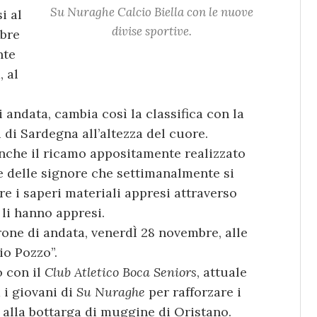
Su Nuraghe Calcio Biella
con le nuove
i al
divise sportive.
bre
nte
, al
i andata, cambia così la classifica con la
 di Sardegna all’altezza del cuore.
anche il ricamo appositamente realizzato
le delle signore che settimanalmente si
e i saperi materiali appresi attraverso
e li hanno appresi.
ne di andata, venerdÌ 28 novembre, alle
io Pozzo”.
o con il
Club Atletico Boca Seniors
, attuale
 i giovani di
Su Nuraghe
per rafforzare i
 alla bottarga di muggine di Oristano.