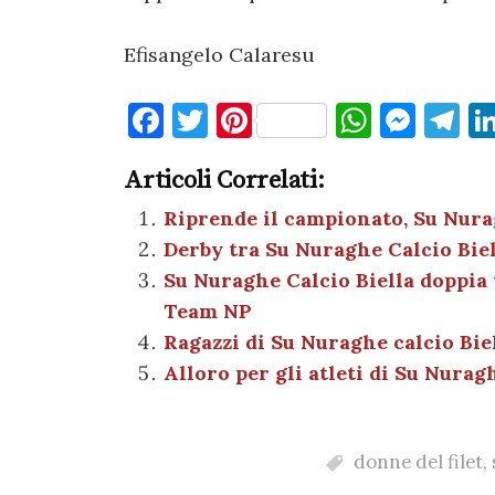
Efisangelo Calaresu
F
T
Pi
W
M
T
a
w
nt
h
es
el
Articoli Correlati:
c
it
er
at
se
e
e
te
es
s
n
gr
Riprende il campionato, Su Nura
Derby tra Su Nuraghe Calcio Biel
b
r
t
A
g
a
Su Nuraghe Calcio Biella doppia 
o
p
er
m
Team NP
o
p
Ragazzi di Su Nuraghe calcio Biell
k
Alloro per gli atleti di Su Nurag
donne del filet
,