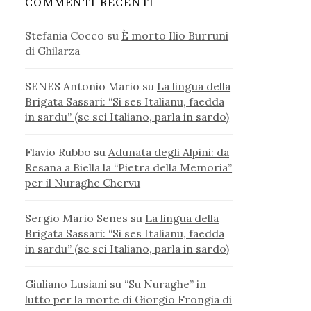
COMMENTI RECENTI
Stefania Cocco
su
È morto Ilio Burruni
di Ghilarza
SENES Antonio Mario
su
La lingua della
Brigata Sassari: “Si ses Italianu, faedda
in sardu” (se sei Italiano, parla in sardo)
Flavio Rubbo
su
Adunata degli Alpini: da
Resana a Biella la “Pietra della Memoria”
per il Nuraghe Chervu
Sergio Mario Senes
su
La lingua della
Brigata Sassari: “Si ses Italianu, faedda
in sardu” (se sei Italiano, parla in sardo)
Giuliano Lusiani
su
“Su Nuraghe” in
lutto per la morte di Giorgio Frongia di