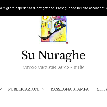
una migliore esperienza di navigazione. Proseguendo nel sito acconsenti al
Su Nuraghe
Circolo Culturale Sardo ~ Biella
PUBBLICAZIONI
RASSEGNA STAMPA
SITI