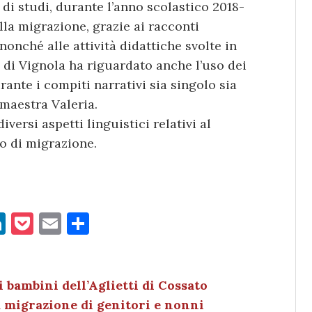
o di studi, durante l’anno scolastico 2018-
ulla migrazione, grazie ai racconti
nonché alle attività didattiche svolte in
i di Vignola ha riguardato anche l’uso dei
ante i compiti narrativi sia singolo sia
 maestra Valeria.
versi aspetti linguistici relativi al
o di migrazione.
Li
P
E
C
n
o
m
o
k
c
ai
n
e
k
l
di
 bambini dell’Aglietti di Cossato
a migrazione di genitori e nonni