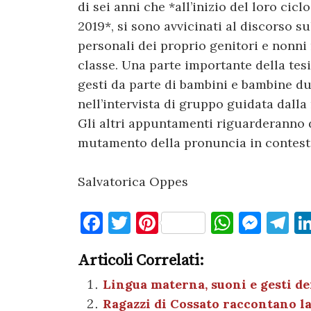
di sei anni che *all’inizio del loro cicl
2019*, si sono avvicinati al discorso s
personali dei proprio genitori e nonni 
classe. Una parte importante della tes
gesti da parte di bambini e bambine dur
nell’intervista di gruppo guidata dalla
Gli altri appuntamenti riguarderanno di
mutamento della pronuncia in contest
Salvatorica Oppes
F
T
Pi
W
M
T
a
w
nt
h
es
el
Articoli Correlati:
c
it
er
at
se
e
e
te
es
s
n
gr
Lingua materna, suoni e gesti dei
Ragazzi di Cossato raccontano l