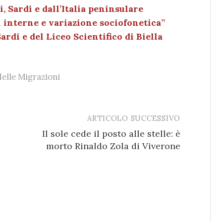
dI
et
vi
, Sardi e dall’Italia peninsulare
n
di
 interne e variazione sociofonetica”
ardi e del Liceo Scientifico di Biella
elle Migrazioni
ARTICOLO SUCCESSIVO
Il sole cede il posto alle stelle: è
morto Rinaldo Zola di Viverone