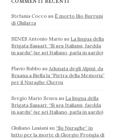
COMMENTI RECENTI
Stefania Cocco
su
È morto Ilio Burruni
di Ghilarza
SENES Antonio Mario
su
La lingua della
Brigata Sassari: “Si ses Italianu, faedda
in sardu” (se sei Italiano, parla in sardo)
Flavio Rubbo
su
Adunata degli Alpini: da
Resana a Biella la “Pietra della Memoria”
per il Nuraghe Chervu
Sergio Mario Senes
su
La lingua della
Brigata Sassari: “Si ses Italianu, faedda
in sardu” (se sei Italiano, parla in sardo)
Giuliano Lusiani
su
“Su Nuraghe” in
lutto per la morte di Giorgio Frongia di