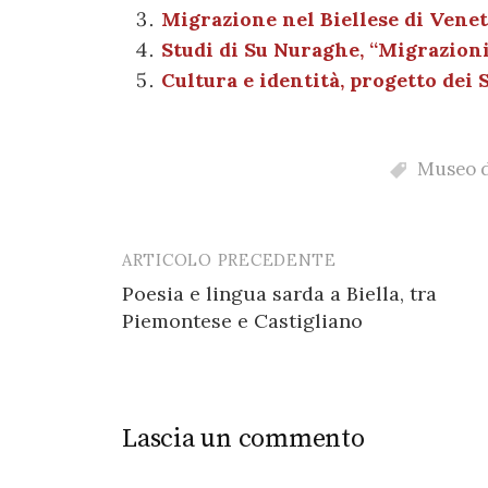
b
r
t
A
g
a
Migrazione nel Biellese di Veneti
o
p
er
m
Studi di Su Nuraghe, “Migrazioni
o
p
Cultura e identità, progetto dei S
k
Museo d
ARTICOLO PRECEDENTE
Post
Poesia e lingua sarda a Biella, tra
navigation
Piemontese e Castigliano
Lascia un commento