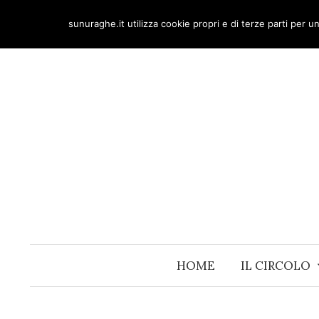
Skip
sunuraghe.it utilizza cookie propri e di terze parti per 
to
content
HOME
IL CIRCOLO