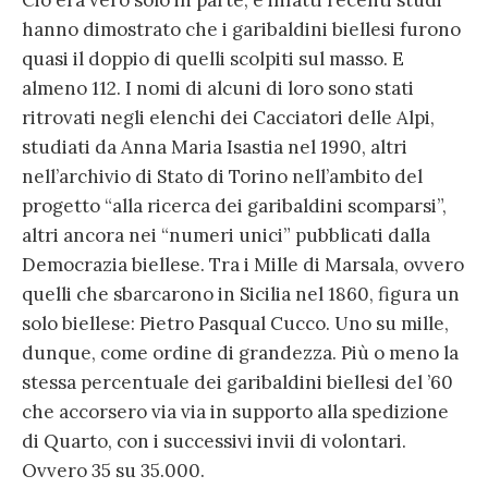
Ciò era vero solo in parte, e infatti recenti studi
hanno dimostrato che i garibaldini biellesi furono
quasi il doppio di quelli scolpiti sul masso. E
almeno 112. I nomi di alcuni di loro sono stati
ritrovati negli elenchi dei Cacciatori delle Alpi,
studiati da Anna Maria Isastia nel 1990, altri
nell’archivio di Stato di Torino nell’ambito del
progetto “alla ricerca dei garibaldini scomparsi”,
altri ancora nei “numeri unici” pubblicati dalla
Democrazia biellese. Tra i Mille di Marsala, ovvero
quelli che sbarcarono in Sicilia nel 1860, figura un
solo biellese: Pietro Pasqual Cucco. Uno su mille,
dunque, come ordine di grandezza. Più o meno la
stessa percentuale dei garibaldini biellesi del ’60
che accorsero via via in supporto alla spedizione
di Quarto, con i successivi invii di volontari.
Ovvero 35 su 35.000.