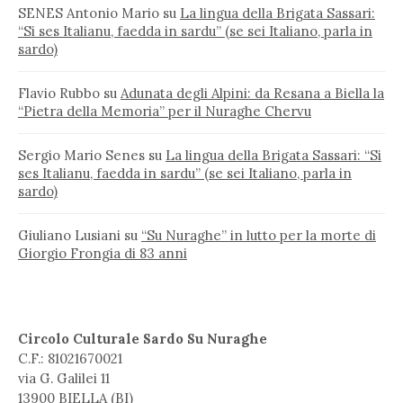
SENES Antonio Mario
su
La lingua della Brigata Sassari:
“Si ses Italianu, faedda in sardu” (se sei Italiano, parla in
sardo)
Flavio Rubbo
su
Adunata degli Alpini: da Resana a Biella la
“Pietra della Memoria” per il Nuraghe Chervu
Sergio Mario Senes
su
La lingua della Brigata Sassari: “Si
ses Italianu, faedda in sardu” (se sei Italiano, parla in
sardo)
Giuliano Lusiani
su
“Su Nuraghe” in lutto per la morte di
Giorgio Frongia di 83 anni
Circolo Culturale Sardo Su Nuraghe
C.F.: 81021670021
via G. Galilei 11
13900 BIELLA (BI)