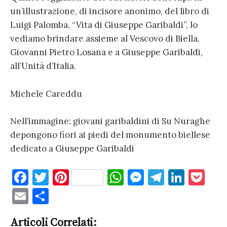
un’illustrazione, di incisore anonimo, del libro di
Luigi Palomba, “Vita di Giuseppe Garibaldi”, lo
vediamo brindare assieme al Vescovo di Biella,
Giovanni Pietro Losana e a Giuseppe Garibaldi,
all’Unità d’Italia.
Michele Careddu
Nell’immagine: giovani garibaldini di Su Nuraghe
depongono fiori ai piedi del monumento biellese
dedicato a Giuseppe Garibaldi
F
T
Pi
W
M
T
Li
P
a
w
nt
h
es
el
n
o
E
C
c
it
er
at
se
e
k
c
m
o
e
te
es
s
n
gr
e
k
Articoli Correlati: