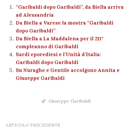
ai
n
b
r
t
A
g
a
dI
et
“Garibaldi dopo Garibaldi”, da Biella arriva
l
di
ad Alessandria
o
p
er
m
n
vi
Da Biella a Varese la mostra “Garibaldi
o
p
di
dopo Garibaldi”
k
Da Biella a La Maddalena per il 211°
compleanno di Garibaldi
Sardi eporediesi e l’Unità d’Italia:
Garibaldi dopo Garibaldi
Su Nuraghe e Gentile accolgono Annita e
Giuseppe Garibaldi
Giuseppe Garibaldi
ARTICOLO PRECEDENTE
Post