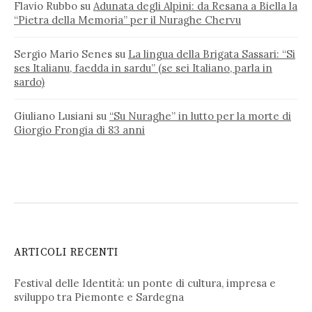
Flavio Rubbo
su
Adunata degli Alpini: da Resana a Biella la
“Pietra della Memoria” per il Nuraghe Chervu
Sergio Mario Senes
su
La lingua della Brigata Sassari: “Si
ses Italianu, faedda in sardu” (se sei Italiano, parla in
sardo)
Giuliano Lusiani
su
“Su Nuraghe” in lutto per la morte di
Giorgio Frongia di 83 anni
ARTICOLI RECENTI
Festival delle Identità: un ponte di cultura, impresa e
sviluppo tra Piemonte e Sardegna