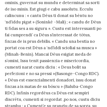
ominis, guvernat su mundu e determinat sa sorti
de iso minis. Est giugi e cabu assolutu. Ecculu
calincunu : « cantu Déus ti donat su bèntu no
‘nd’iddu pigat » (Soninké –Mali) ; « candu de Dèus
ti fidas ses a su siguru ». Custu est interessanti po
fai cumprendi’ ca Déus s’interessat de tótus,
finzas de is prus debilis. « Candu una bestia no
portat coa est Dèus a ‘nd’iddi scioliai sa musca »
(Minah-Benin). Mancai Déus esigiat meda de
s’omini, Issu tenit passienzia e misericordia,
cumenti narat custu diciu : « Deus bolit sa
perfezioni e no sa pressi »(Basonge–Congo RDC).
« Déus est essenzialmenti donadori, issu donat
finzas a is matas de su bóscu » (Baluba-Congo
RDC). Infinis regordéus ca Déus est sempiri
discrétu, cumenti si regordat ,po nos, custu diciu
strambu : « Cument’e su prangiu de sa sorga, su