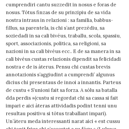
cumprendiri cantu suzzedit in nosus e foras de
nosus. Tótus finzas de su prinzipiu de sa vida
nostra intraus in relazioni : sa familia, babbus-
fillus, sa parentela, is chi s’ant prezédiu, sa
soziedadi in sa cali bivéus, traballu, scola, spassiu,
sport, associazionis, politica, sa religioni, sa
nazioni in sa cali bivéus ecc.. E de sa manera in sa
cali bivéus custas relazionis dipendit sa felicidadi
nostra e de is àterus. Pensu chi custas brevis
annotazionis s’aggiudint a cumprendi’ algunus
dicius chi presentaus de innoi a innantis. Parteus
de custu « S’unioni fait sa forza. A sólu sa batalla
dda perdis »(custu si regordat chi sa cassa si fait
impari e aici àteras attividadis podint tenni unu
resultau positivu si tótus traballant impari).
Un’àteru meda interessanti narat aici « est cussu