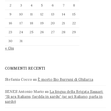
2
3
4
5
6
7
8
9
10
11
12
13
14
15
16
17
18
19
20
21
22
23
24
25
26
27
28
29
30
31
« Giu
COMMENTI RECENTI
Stefania Cocco
su
È morto Ilio Burruni di Ghilarza
SENES Antonio Mario
su
La lingua della Brigata Sassari:
“Si ses Italianu, faedda in sardu” (se sei Italiano, parla in
sardo)