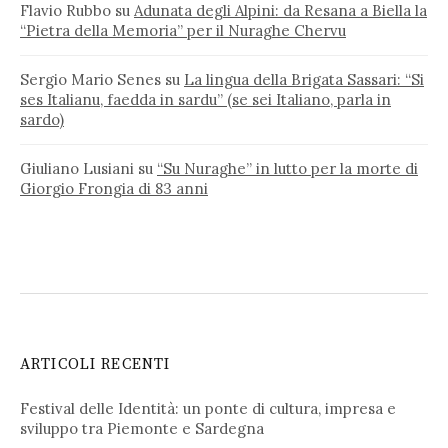
Flavio Rubbo
su
Adunata degli Alpini: da Resana a Biella la
“Pietra della Memoria” per il Nuraghe Chervu
Sergio Mario Senes
su
La lingua della Brigata Sassari: “Si
ses Italianu, faedda in sardu” (se sei Italiano, parla in
sardo)
Giuliano Lusiani
su
“Su Nuraghe” in lutto per la morte di
Giorgio Frongia di 83 anni
ARTICOLI RECENTI
Festival delle Identità: un ponte di cultura, impresa e
sviluppo tra Piemonte e Sardegna