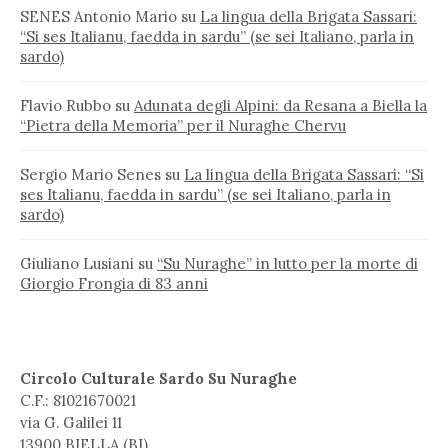
SENES Antonio Mario
su
La lingua della Brigata Sassari:
“Si ses Italianu, faedda in sardu” (se sei Italiano, parla in
sardo)
Flavio Rubbo
su
Adunata degli Alpini: da Resana a Biella la
“Pietra della Memoria” per il Nuraghe Chervu
Sergio Mario Senes
su
La lingua della Brigata Sassari: “Si
ses Italianu, faedda in sardu” (se sei Italiano, parla in
sardo)
Giuliano Lusiani
su
“Su Nuraghe” in lutto per la morte di
Giorgio Frongia di 83 anni
Circolo Culturale Sardo Su Nuraghe
C.F.: 81021670021
via G. Galilei 11
13900 BIELLA (BI)