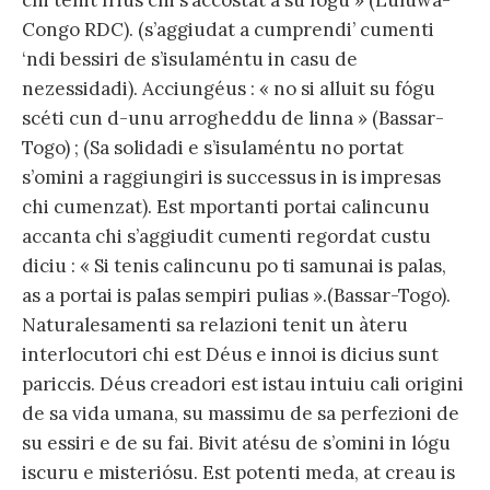
chi tenit frius chi s’accostat a su fógu » (Luluwa-
Congo RDC). (s’aggiudat a cumprendi’ cumenti
‘ndi bessiri de s’isulaméntu in casu de
nezessidadi). Acciungéus : « no si alluit su fógu
scéti cun d-unu arrogheddu de linna » (Bassar-
Togo) ; (Sa solidadi e s’isulaméntu no portat
s’omini a raggiungiri is successus in is impresas
chi cumenzat). Est mportanti portai calincunu
accanta chi s’aggiudit cumenti regordat custu
diciu : « Si tenis calincunu po ti samunai is palas,
as a portai is palas sempiri pulias ».(Bassar-Togo).
Naturalesamenti sa relazioni tenit un àteru
interlocutori chi est Déus e innoi is dicius sunt
pariccis. Déus creadori est istau intuiu cali origini
de sa vida umana, su massimu de sa perfezioni de
su essiri e de su fai. Bivit atésu de s’omini in lógu
iscuru e misteriósu. Est potenti meda, at creau is