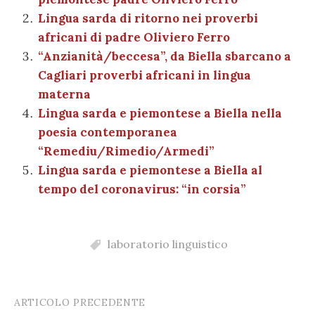
o
p
er
m
n
vi
Lingua sarda di ritorno nei proverbi
o
p
di
africani di padre Oliviero Ferro
k
“Anzianità/beccesa”, da Biella sbarcano a
Cagliari proverbi africani in lingua
materna
Lingua sarda e piemontese a Biella nella
poesia contemporanea
“Remediu/Rimedio/Armedi”
Lingua sarda e piemontese a Biella al
tempo del coronavirus: “in corsia”
laboratorio linguistico
ARTICOLO PRECEDENTE
Post