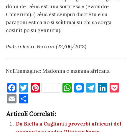
dónu de Déus est una sorpresa » (Ewondo-
Camerum). (Déus est sempiri discrétu e su
paragoni est ca no si scìit mai su chi sa sorga
coxinit po su gennuru).
Padre Oviero Ferro sx (22/06/2018)
Nell’immagine: Madonna e mamma africana
F
T
Pi
W
M
T
Li
P
a
w
nt
h
es
el
n
o
E
C
c
it
er
at
se
e
k
c
m
o
e
te
es
s
n
gr
e
k
Articoli Correlati:
ai
n
b
r
t
A
g
a
dI
et
Da Biella a Cagliari i proverbi africani del
l
di
piemontese padre Oliviero Ferro