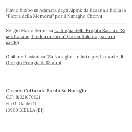
Flavio Rubbo
su
Adunata degli Alpini: da Resana a Biella la
“Pietra della Memoria” per il Nuraghe Chervu
Sergio Mario Senes
su
La lingua della Brigata Sassari: “Si
ses Italianu, faedda in sardu” (se sei Italiano, parla in
sardo)
Giuliano Lusiani
su
“Su Nuraghe” in lutto per la morte di
Giorgio Frongia di 83 anni
Circolo Culturale Sardo Su Nuraghe
C.F.: 81021670021
via G. Galilei 11
13900 BIELLA (BI)