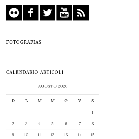
FOTOGRAFIAS
CALENDARIO ARTICOLI
AGOSTO 2026
D
L
M
M
G
V
S
1
2
3
4
5
6
7
8
9
10
11
12
13
14
15