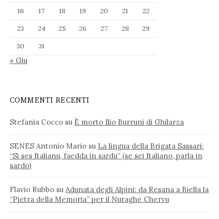
16
17
18
19
20
21
22
23
24
25
26
27
28
29
30
31
« Giu
COMMENTI RECENTI
Stefania Cocco
su
È morto Ilio Burruni di Ghilarza
SENES Antonio Mario
su
La lingua della Brigata Sassari:
“Si ses Italianu, faedda in sardu” (se sei Italiano, parla in
sardo)
Flavio Rubbo
su
Adunata degli Alpini: da Resana a Biella la
“Pietra della Memoria” per il Nuraghe Chervu