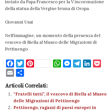
inviato da Papa Francesco per la V incoronazione
della statua della Vergine bruna di Oropa.
Giovanni Usai
Nell’immagine, un momento della presenza del
vescovo di Biella al Museo delle Migrazioni di
Pettinengo
F
T
Pi
W
M
T
Li
P
a
w
nt
h
es
el
n
o
E
C
c
it
er
at
se
e
k
c
m
o
e
te
es
s
n
gr
e
k
Articoli Correlati:
ai
n
b
r
t
A
g
a
dI
et
“Fratelli tutti”, il vescovo di Biella al Museo
l
di
delle Migrazioni di Pettinengo
o
p
er
m
n
vi
Pettinengo, ragazzi di paesi europei in
o
p