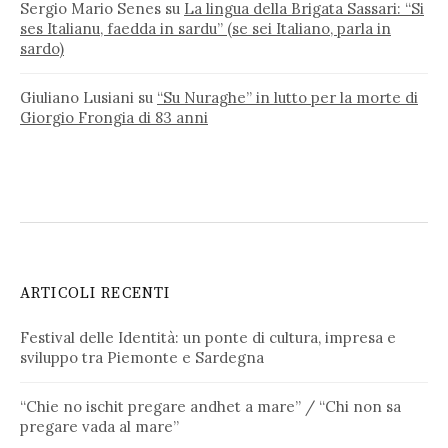
Sergio Mario Senes
su
La lingua della Brigata Sassari: “Si
ses Italianu, faedda in sardu” (se sei Italiano, parla in
sardo)
Giuliano Lusiani
su
“Su Nuraghe” in lutto per la morte di
Giorgio Frongia di 83 anni
ARTICOLI RECENTI
Festival delle Identità: un ponte di cultura, impresa e
sviluppo tra Piemonte e Sardegna
“Chie no ischit pregare andhet a mare” / “Chi non sa
pregare vada al mare”