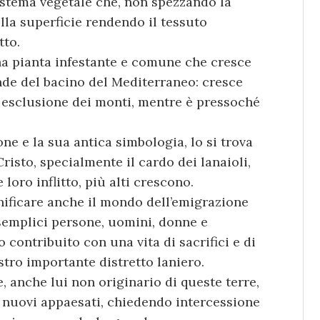
sistema vegetale che, non spezzando la
ulla superficie rendendo il tessuto
tto.
na pianta infestante e comune che cresce
onde del bacino del Mediterraneo: cresce
ad esclusione dei monti, mentre è pressoché
one e la sua antica simbologia, lo si trova
risto, specialmente il cardo dei lanaioli,
 loro inflitto, più alti crescono.
ignificare anche il mondo dell’emigrazione
– semplici persone, uomini, donne e
o contribuito con una vita di sacrifici e di
stro importante distretto laniero.
, anche lui non originario di queste terre,
e nuovi appaesati, chiedendo intercessione