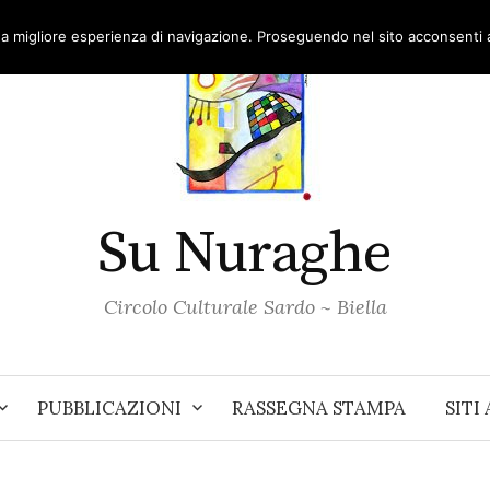
una migliore esperienza di navigazione. Proseguendo nel sito acconsenti al
Su Nuraghe
Circolo Culturale Sardo ~ Biella
PUBBLICAZIONI
RASSEGNA STAMPA
SITI