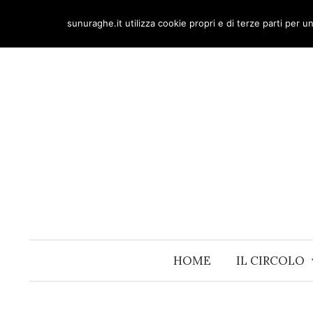
Skip
sunuraghe.it utilizza cookie propri e di terze parti per 
to
content
HOME
IL CIRCOLO