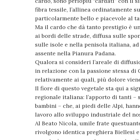
cardo, sono perlopiù “cardati” con il 
fibra tessile, l’allinea ordinatamente s
particolarmente bello e piacevole al ta
Ma il cardo che dà tanto prestigio è u
ai bordi delle strade, diffusa sulle sp
sulle isole e nella penisola italiana, 
assente nella Pianura Padana.
Qualora si consideri l’areale di diffusi
in relazione con la passione stessa di C
relativamente ai quali, più dolore viene
Il fiore di questo vegetale sta qui a s
regionale italiana: l’apporto di tanti 
bambini – che, ai piedi delle Alpi, hann
lavoro allo sviluppo industriale del no
Al Beato Nicola, umile frate questuante
rivolgono identica preghiera Biellesi 