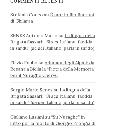
COMMENTI RECENTI
Stefania Cocco
su
È morto Ilio Burruni
di Ghilarza
SENES Antonio Mario
su
La lingua della
Brigata Sassari: “Si ses Italianu, faedda
in sardu” (se sei Italiano, parla in sardo)
Flavio Rubbo
su
Adunata degli Alpini: da
Resana a Biella la “Pietra della Memoria”
per il Nuraghe Chervu
Sergio Mario Senes
su
La lingua della
Brigata Sassari: “Si ses Italianu, faedda
in sardu” (se sei Italiano, parla in sardo)
Giuliano Lusiani
su
“Su Nuraghe” in
lutto per la morte di Giorgio Frongia di