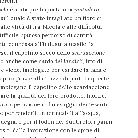
erenti.
cola
è stata predisposta una
pintadera
,
ul quale è stato intagliato un fiore di
le virtù di fra’ Nicola e alle difficoltà
ifficile,
spinoso
percorso di santità.
te connessa all’industria tessile, la
ese: il capolino secco dello
scardaccione
uto anche come
cardo dei lanaioli
, irto di
 e viene, impiegato per cardare la lana e
prio grazie all’utilizzo di parti di queste
i impiegano il capolino dello scardaccione
re la qualità del loro prodotto. Inoltre,
tura
, operazione di finissaggio dei tessuti
le per renderli impermeabili all’acqua,
degna e per il loden del Sudtirolo; i panni
iositi dalla lavorazione con le spine di