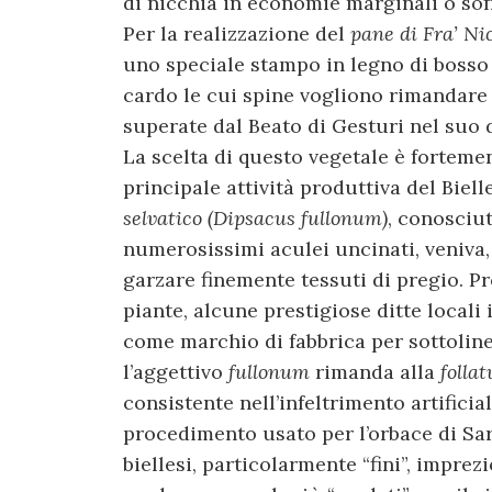
di nicchia in economie marginali o soff
Per la realizzazione del
pane di Fra’ Ni
uno speciale stampo in legno di bosso s
cardo le cui spine vogliono rimandare al
superate dal Beato di Gesturi nel suo d
La scelta di questo vegetale è fortemen
principale attività produttiva del Biell
selvatico (Dipsacus fullonum)
, conosci
numerosissimi aculei uncinati, veniva,
garzare finemente tessuti di pregio. Pro
piante, alcune prestigiose ditte local
come marchio di fabbrica per sottolinea
l’aggettivo
fullonum
rimanda alla
folla
consistente nell’infeltrimento artificia
procedimento usato per l’orbace di Sar
biellesi, particolarmente “fini”, imprez