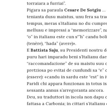
torraiara a furriai”.
Pigara sa paraula
Cesare De Sotgiu
… 
tenianta dusu maistus, unu fera sa tra
tempus, meras s’italianu no du cumpren
mellusu e impressi a “memorizzare”, na
“o” in italianu este cun s'”h” candu bol
(tenère), “hada” (avere)».
E
Battista Saju
, su Presidenti nostru 
puru hari imparadu beni s’Italianu dae 
“raccomandazione” de su maistu suu c
pretziosa po evitai de cunfundi sa “e”
(essere): «candu in sardu este “est” in
Paridi chi appara funzionau in totus i
sessanta annus s’arregoranta ancora.
Deu, su traduttori in iscola non dapu 
fattasa a Carbonia; in cittari s’italian