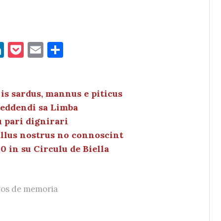
Li
P
E
C
n
o
m
o
k
c
ai
n
e
k
l
di
 is sardus, mannus e piticus
ueddendi sa Limba
dI
et
vi
u pari dignirari
n
di
fillus nostrus no connoscint
0 in su Circulu de Biella
os de memoria