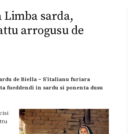
a Limba sarda,
attu arrogusu de
o
du de Biella – S’italianu furiara
nta fueddendi in sardu si ponenta dusu
cisi
ttu