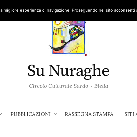
una migliore esperienza di navigazione. Proseguendo nel sito acconsenti al
Su Nuraghe
Circolo Culturale Sardo ~ Biella
PUBBLICAZIONI
RASSEGNA STAMPA
SITI