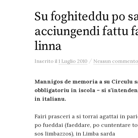
Su foghiteddu po s
acciungendi fattu f
linna
/
Inserito
il
1 Luglio 2010
Nessun comment
Mannigos de memoria a su Circulu sar
obbligatoriu in iscola – si s’intende
in italianu.
Fairi prasceri a si torrai agattai in pari
po fueddai (faeddare, po cuntentare to
sos limbazzos), in Limba sarda