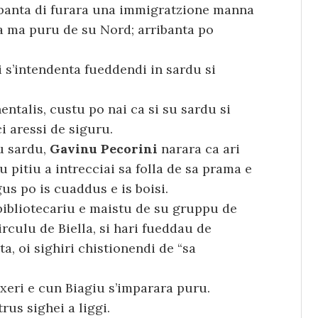
mbanta di furara una immigratzione manna
na ma puru de su Nord; arribanta po
si s’intendenta fueddendi in sardu si
ntalis, custu po nai ca si su sardu si
i aressi de siguru.
u sardu,
Gavinu Pecorini
narara ca ari
 pitiu a intrecciai sa folla de sa prama e
gus po is cuaddus e is boisi.
bibliotecariu e maistu de su gruppu de
rculu de Biella, si hari fueddau de
a, oi sighiri chistionendi de “sa
axeri e cun Biagiu s’imparara puru.
us sighei a liggi.