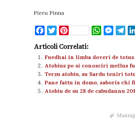
Pieru Pinna
F
T
Pi
W
M
T
a
w
nt
h
es
el
Articoli Correlati:
c
it
er
at
se
e
e
te
es
s
n
gr
Fuedhai in limba doveri de totus
Atobius po si conosciri mellus f
b
r
t
A
g
a
Terzu atobiu, su Sardu teniri tot
o
p
er
m
Pane fattu in domo, saboris chi 
o
p
Atobiu de su 28 de cabudannu 201
k
Mannig