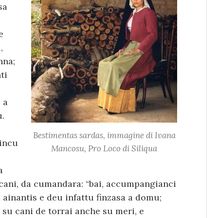
sa
e
,
nna;
ti
 a
u.
Bestimentas sardas, immagine di Ivana
cincu
Mancosu, Pro Loco di Siliqua
a
 cani, da cumandara: “bai, accumpangianci
 ainantis e deu infattu finzasa a domu;
 su cani de torrai anche su meri, e