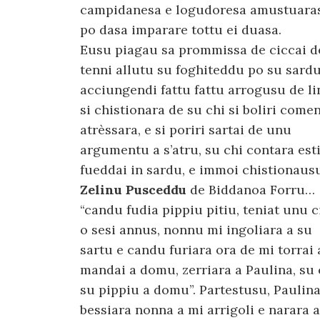
campidanesa e logudoresa amustuara
po dasa imparare tottu ei duasa.
Eusu piagau sa prommissa de ciccai d
tenni allutu su foghiteddu po su sardu
acciungendi fattu fattu arrogusu de li
si chistionara de su chi si boliri comen
atrèssara, e si poriri sartai de unu
argumentu a s’atru, su chi contara esti
fueddai in sardu, e immoi chistionaus
Zelinu Pusceddu
de Biddanoa Forru…
“candu fudia pippiu pitiu, teniat unu 
o sesi annus, nonnu mi ingoliara a su
sartu e candu furiara ora de mi torrai 
mandai a domu, zerriara a Paulina, su
su pippiu a domu”. Partestusu, Paulina
bessiara nonna a mi arrigoli e narara a