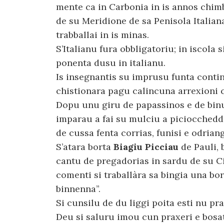
mente ca in Carbonia in is annos chi
de su Meridione de sa Penisola Italia
trabballai in is minas.
S’Italianu fura obbligatoriu; in iscola 
ponenta dusu in italianu.
Is insegnantis su imprusu funta contine
chistionara pagu calincuna arrexioni c
Dopu unu giru de papassinos e de bin
imparau a fai su mulciu a picioccheddu
de cussa fenta corrias, funisi e odrian
S’atara borta
Biagiu Picciau
de Pauli, 
cantu de pregadorias in sardu de su Ci
comenti si traballàra sa bingia una bort
binnenna”.
Si cunsilu de du liggi poita esti nu pr
Deu si saluru imou cun praxeri e bosatr