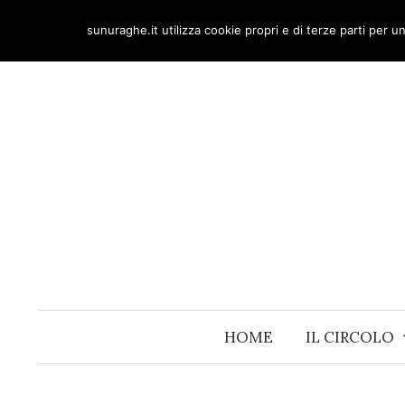
Skip
sunuraghe.it utilizza cookie propri e di terze parti per 
to
content
HOME
IL CIRCOLO