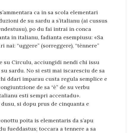
s’ammentara ca in sa scola elementari
duzioni de su sardu a s’italianu (ai cussus
destusu), po du fai intrai in conca
nta in italianu, fadianta esempiusu: «Sa
iri nai: “uggere” (sorreggere), “tènnere”
de su Circulu, acciungidi nendi chi issu
su sardu. No si esti mai iscaresciu de sa
hi ddari imparau custa regula semplice e
 congiuntzione de sa “è” de su verbu
 italianu esti sempri accentadu».
s dusu, si dopu prus de cinquanta e
conottu poita is elementaris da s’apu
u du fueddastus; toccara a tennere a sa