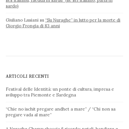
ses Italianu, faedda in sardu” (se sei Italiano, parla in
sardo)
Giuliano Lusiani
su
“Su Nuraghe” in lutto per la morte di
Giorgio Frongia di 83 anni
ARTICOLI RECENTI
Festival delle Identità: un ponte di cultura, impresa e
sviluppo tra Piemonte e Sardegna
“Chie no ischit pregare andhet a mare” / “Chi non sa
pregare vada al mare”
A Nuraghe Chervu sboccia il ricordo: petali, bandiere e