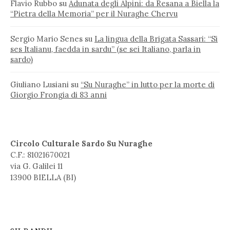
Flavio Rubbo
su
Adunata degli Alpini: da Resana a Biella la
“Pietra della Memoria” per il Nuraghe Chervu
Sergio Mario Senes
su
La lingua della Brigata Sassari: “Si
ses Italianu, faedda in sardu” (se sei Italiano, parla in
sardo)
Giuliano Lusiani
su
“Su Nuraghe” in lutto per la morte di
Giorgio Frongia di 83 anni
Circolo Culturale Sardo Su Nuraghe
C.F.: 81021670021
via G. Galilei 11
13900 BIELLA (BI)