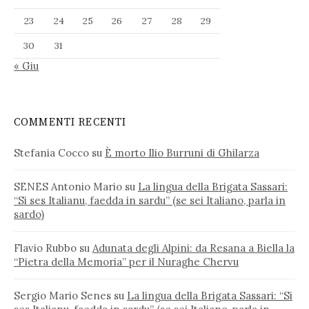
23
24
25
26
27
28
29
30
31
« Giu
COMMENTI RECENTI
Stefania Cocco
su
È morto Ilio Burruni di Ghilarza
SENES Antonio Mario
su
La lingua della Brigata Sassari:
“Si ses Italianu, faedda in sardu” (se sei Italiano, parla in
sardo)
Flavio Rubbo
su
Adunata degli Alpini: da Resana a Biella la
“Pietra della Memoria” per il Nuraghe Chervu
Sergio Mario Senes
su
La lingua della Brigata Sassari: “Si