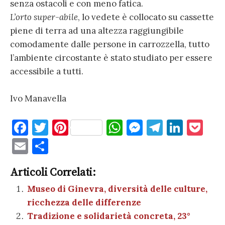
senza ostacoli e con meno fatica.
L’orto super-abile
, lo vedete è collocato su cassette
piene di terra ad una altezza raggiungibile
comodamente dalle persone in carrozzella, tutto
l’ambiente circostante è stato studiato per essere
accessibile a tutti.
Ivo Manavella
F
T
Pi
W
M
T
Li
P
a
w
nt
h
es
el
n
o
E
C
c
it
er
at
se
e
k
c
m
o
e
te
es
s
n
gr
e
k
Articoli Correlati:
ai
n
b
r
t
A
g
a
dI
et
Museo di Ginevra, diversità delle culture,
l
di
ricchezza delle differenze
o
p
er
m
n
vi
Tradizione e solidarietà concreta, 23°
o
p