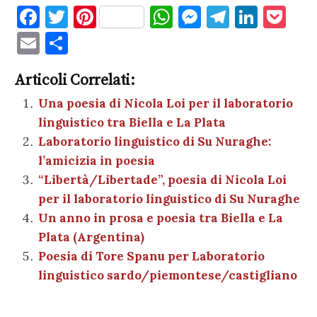
F
T
Pi
W
M
T
Li
P
a
w
nt
h
es
el
n
o
E
C
c
it
er
at
se
e
k
c
m
o
e
te
es
s
n
gr
e
k
Articoli Correlati:
ai
n
b
r
t
A
g
a
dI
et
Una poesia di Nicola Loi per il laboratorio
l
di
linguistico tra Biella e La Plata
o
p
er
m
n
vi
Laboratorio linguistico di Su Nuraghe:
o
p
di
l’amicizia in poesia
k
“Libertà/Libertade”, poesia di Nicola Loi
per il laboratorio linguistico di Su Nuraghe
Un anno in prosa e poesia tra Biella e La
Plata (Argentina)
Poesia di Tore Spanu per Laboratorio
linguistico sardo/piemontese/castigliano