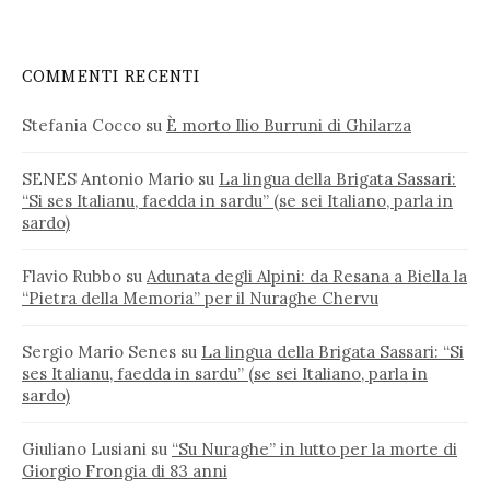
COMMENTI RECENTI
Stefania Cocco
su
È morto Ilio Burruni di Ghilarza
SENES Antonio Mario
su
La lingua della Brigata Sassari:
“Si ses Italianu, faedda in sardu” (se sei Italiano, parla in
sardo)
Flavio Rubbo
su
Adunata degli Alpini: da Resana a Biella la
“Pietra della Memoria” per il Nuraghe Chervu
Sergio Mario Senes
su
La lingua della Brigata Sassari: “Si
ses Italianu, faedda in sardu” (se sei Italiano, parla in
sardo)
Giuliano Lusiani
su
“Su Nuraghe” in lutto per la morte di
Giorgio Frongia di 83 anni